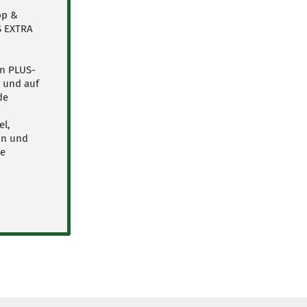
pp &
S EXTRA
en PLUS-
p und auf
de
el,
on und
le