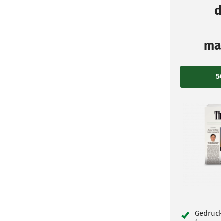
d
ma
Gedruck