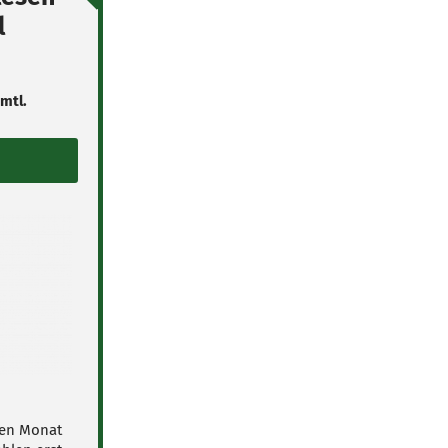
l
 mtl.
nen Monat