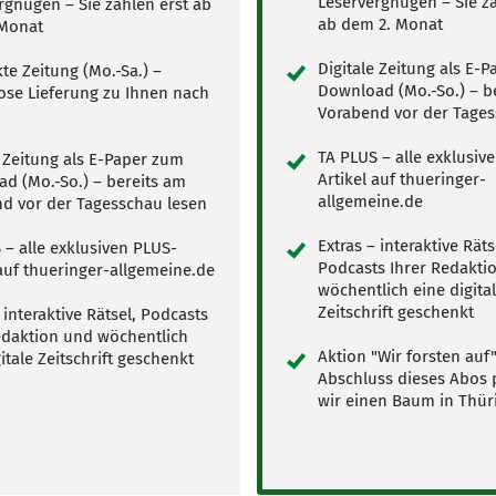
Leservergnügen – Sie za
rgnügen – Sie zahlen erst ab
ab dem 2. Monat
 Monat
Digitale Zeitung als E-
te Zeitung (Mo.-Sa.) –
Download (Mo.-So.) – b
ose Lieferung zu Ihnen nach
Vorabend vor der Tages
TA PLUS – alle exklusiv
e Zeitung als E-Paper zum
Artikel auf thueringer-
d (Mo.-So.) – bereits am
allgemeine.de
d vor der Tagesschau lesen
Extras – interaktive Räts
 – alle exklusiven PLUS-
Podcasts Ihrer Redakti
 auf thueringer-allgemeine.de
wöchentlich eine digita
Zeitschrift geschenkt
 interaktive Rätsel, Podcasts
edaktion und wöchentlich
Aktion "Wir forsten auf"
itale Zeitschrift geschenkt
Abschluss dieses Abos 
wir einen Baum in Thür