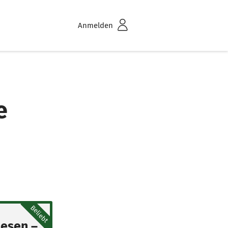
Anmelden
e
Beliebt
lesen –