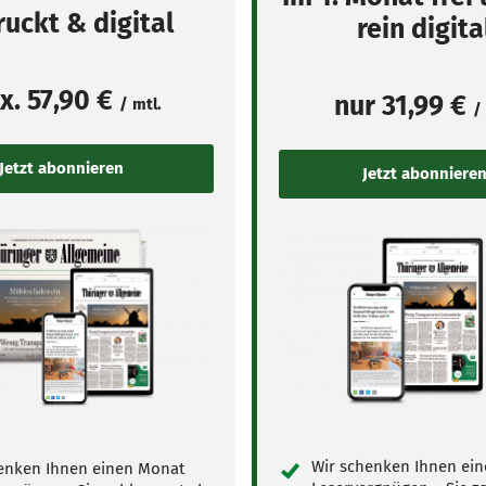
uckt & digital
rein digita
x.
57,90 €
nur
31,99 €
/ mtl.
/
Wir schenken Ihnen ei
enken Ihnen einen Monat