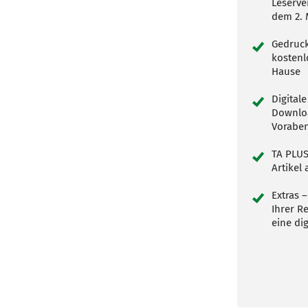
Leserve
dem 2.
Gedruck
kostenl
Hause
Digital
Downloa
Voraben
TA PLUS
Artikel
Extras –
Ihrer R
eine dig