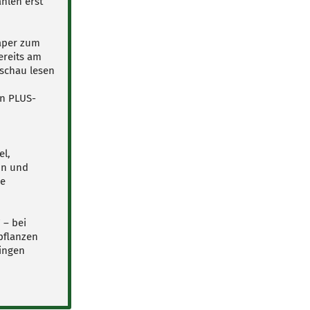
hlen erst
Paper zum
ereits am
schau lesen
en PLUS-
el,
on und
le
 – bei
pflanzen
ingen