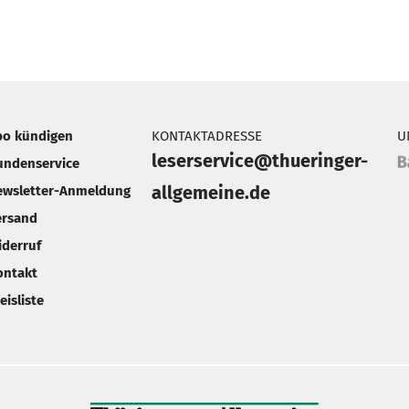
bo kündigen
KONTAKTADRESSE
U
leserservice@thueringer-
undenservice
allgemeine.de
ewsletter-Anmeldung
ersand
iderruf
ontakt
eisliste