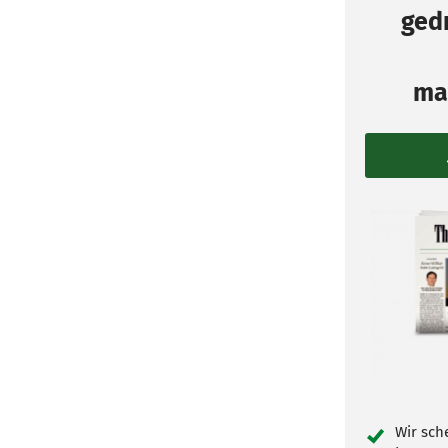
gedr
ma
Wir sch